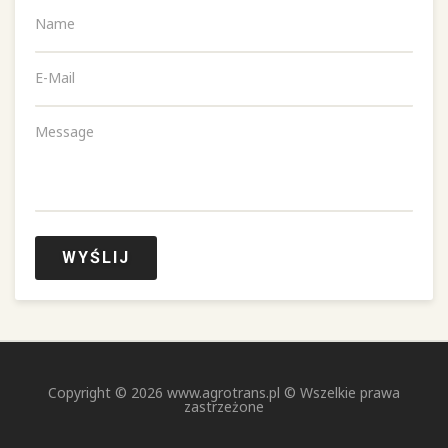
Name
E-Mail
Message
WYŚLIJ
Copyright ©
2026
www.agrotrans.pl © Wszelkie prawa
zastrzeżone