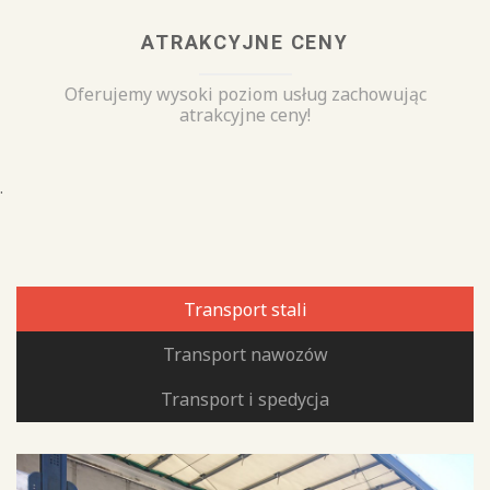
ATRAKCYJNE CENY
Oferujemy wysoki poziom usług zachowując
atrakcyjne ceny!
.
Transport stali
Transport nawozów
Transport i spedycja